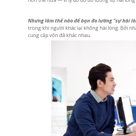
hơn thế nữa — vì lý do đó đo lường sự hài lòng 
Nhưng làm thế nào để bạn đo lường "sự hài lò
trong khi người khác lại không hài lòng. Bởi nh
cung cấp vốn đã khác nhau.