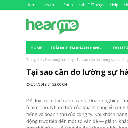
Home
hearme
Shop
LabsOfThings
Help
Ho
HOME
TRẢI NGHIỆM KHÁCH HÀNG
ĐO LƯỜ
Trang chủ
Đo lường hài lòng
Tại sao cần đo lường sự hài lòn
Tại sao cần đo lường sự h
9/04/2018 04:52:00 CH
Để duy trì lợi thế cạnh tranh, Doanh nghiệp cầ
ở mức cao. Nhận thức của khách hàng về công
tiếng và doanh thu của công ty. Khi khách hàng
động trực tiếp đến một số vấn đề — giá trị khá