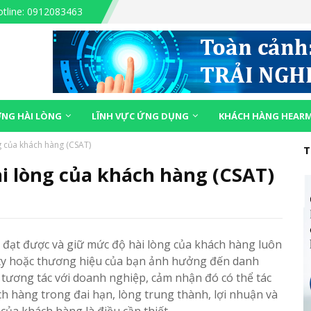
tline: 0912083463
NG HÀI LÒNG
LĨNH VỰC ỨNG DỤNG
KHÁCH HÀNG HEAR
g của khách hàng (CSAT)
T
ài lòng của khách hàng (CSAT)
n đạt được và giữ mức độ hài lòng của khách hàng luôn
 ty hoặc thương hiệu của bạn ảnh hưởng đến danh
 tương tác với doanh nghiệp, cảm nhận đó có thể tác
ch hàng trong đai hạn, lòng trung thành, lợi nhuận và