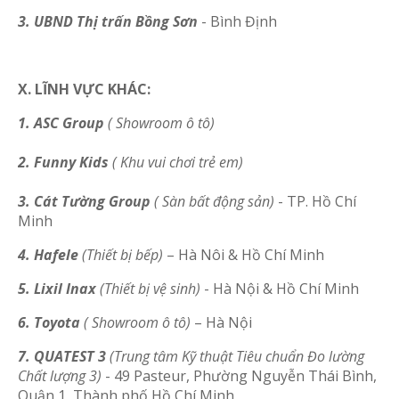
3. UBND Thị trấn Bồng Sơn
- Bình Định
X. LĨNH VỰC KHÁC:
1. ASC Group
( Showroom ô tô)
2. Funny Kids
( Khu vui chơi trẻ em)
3. Cát Tường Group
( Sàn bất động sản)
- TP. Hồ Chí
Minh
4. Hafele
(Thiết bị bếp)
– Hà Nôi & Hồ Chí Minh
5. Lixil Inax
(Thiết bị vệ sinh)
- Hà Nội & Hồ Chí Minh
6. Toyota
( Showroom ô tô)
– Hà Nội
7. QUATEST 3
(Trung tâm Kỹ thuật Tiêu chuẩn Đo lường
Chất lượng 3)
- 49 Pasteur, Phường Nguyễn Thái Bình,
Quận 1, Thành phố Hồ Chí Minh