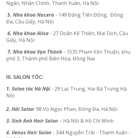
Ngân, Nhân Chính, Thanh Xuân, Hà Nội
5
. Nha khoa Nacera
- 149 Đặng Tiến Đông
,
Đống
Đa, Cầu Giấy, Hà Nội
6
. Nha khoa Alisa
- 27 Doãn Kế Thiện, Mai Dịch, Cầu
Giấy, Hà Nội
7.
Nha khoa Vạn Thành
- 1535 Phạm Văn Thuận, khu
phố 3, Thành phố Biên Hòa, Đồng Nai
III. SALON TÓC:
1. Salon tóc Hà Nội
- 29 Lạc Trung, Hai Bà Trưng Hà
Nội
2. Hải Salon
: 98 Vũ Ngọc Phan, Đống Đa, Hà Nội
3. Sinh Anh Ha
i
r Salon
– Hà Nội &
Hồ Chí Minh
4.
Venus Hair Salon
- 344 Nguyễn Trãi - Thanh Xuân -